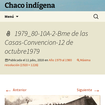
Chaco indígena
Saltar
Buscar:
Menú
al
contenido
1979_80-10A-2-Bme de las
Casas-Convencion-12 de
octubre1979
Publicada el
11 julio, 2018
en
Año 1979 al 1980
Máxima
resolución (1920 × 1226)
←
→
Anterior
Siguiente