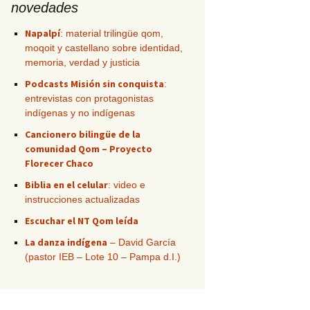
novedades
Napalpí
: material trilingüe qom,
moqoit y castellano sobre identidad,
memoria, verdad y justicia
Podcasts Misión sin conquista
:
entrevistas con protagonistas
indígenas y no indígenas
Cancionero bilingüe de la
comunidad Qom – Proyecto
Florecer Chaco
Biblia en el celular
: video e
instrucciones actualizadas
Escuchar el NT Qom leída
La danza indígena
– David García
(pastor IEB – Lote 10 – Pampa d.I.)