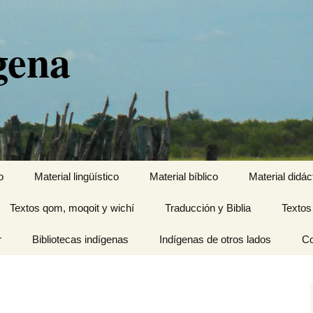
gena
o
Material lingüístico
Material bíblico
Material didác
Textos qom, moqoit y wichí
Traducción y Biblia
Textos
r
Bibliotecas indígenas
Indígenas de otros lados
Co