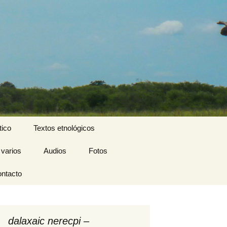
Buscar:
tico
Textos etnológicos
 varios
Audios
Fotos
ntacto
dalaxaic nerecpi –