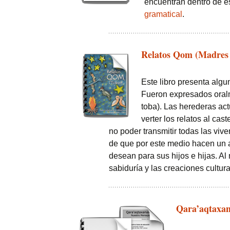
encuentran dentro de e
gramatical
.
Relatos Qom (Madres 
Este libro presenta algu
Fueron expresados oralm
toba). Las herederas act
verter los relatos al cas
no poder transmitir todas las viv
de que por este medio hacen un a
desean para sus hijos e hijas. A
sabiduría y las creaciones cultur
Qara’aqtaxan