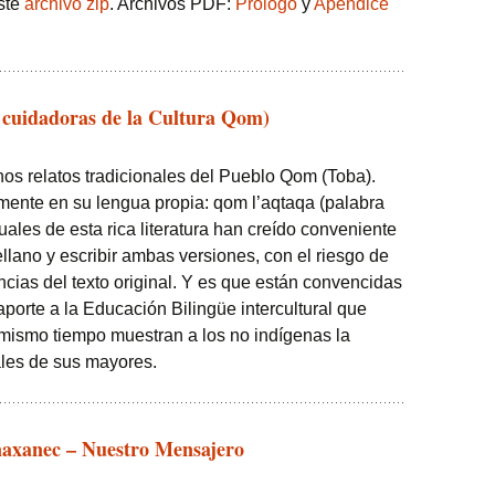
ste
archivo zip
. Archivos PDF:
Prólogo
y
Apéndice
cuidadoras de la Cultura Qom)
nos relatos tradicionales del Pueblo Qom (Toba).
ente en su lengua propia: qom l’aqtaqa (palabra
uales de esta rica literatura han creído conveniente
tellano y escribir ambas versiones, con el riesgo de
encias del texto original. Y es que están convencidas
porte a la Educación Bilingüe intercultural que
l mismo tiempo muestran a los no indígenas la
ales de sus mayores.
axanec – Nuestro Mensajero