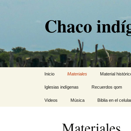
Chaco indí
Saltar
Inicio
Materiales
Material históric
al
contenido
Iglesias indígenas
Recuerdos qom
Videos
Música
Biblia en el celula
Materiales