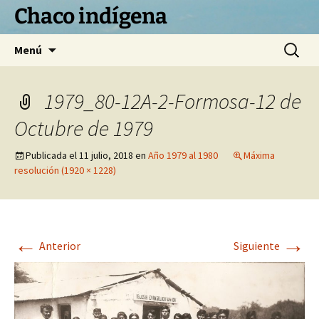
Chaco indígena
Saltar
Buscar:
Menú
al
contenido
1979_80-12A-2-Formosa-12 de
Octubre de 1979
Publicada el
11 julio, 2018
en
Año 1979 al 1980
Máxima
resolución (1920 × 1228)
←
→
Anterior
Siguiente