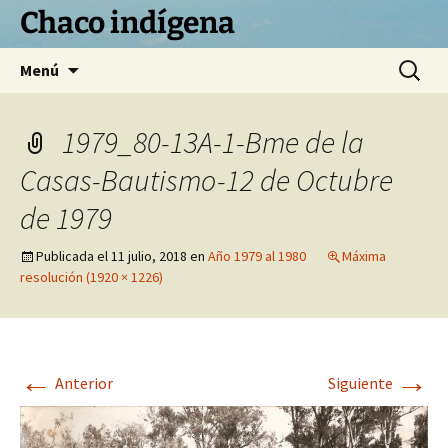
Chaco indígena
Saltar
Buscar:
Menú
al
contenido
1979_80-13A-1-Bme de la
Casas-Bautismo-12 de Octubre
de 1979
Publicada el
11 julio, 2018
en
Año 1979 al 1980
Máxima
resolución (1920 × 1226)
←
→
Anterior
Siguiente