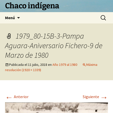
Chaco indígena
Saltar
Buscar:
Menú
al
contenido
1979_80-15B-3-Pampa
Aguara-Aniversario Fichero-9 de
Marzo de 1980
Publicada el
11 julio, 2018
en
Año 1979 al 1980
Máxima
resolución (1920 × 1339)
←
→
Anterior
Siguiente