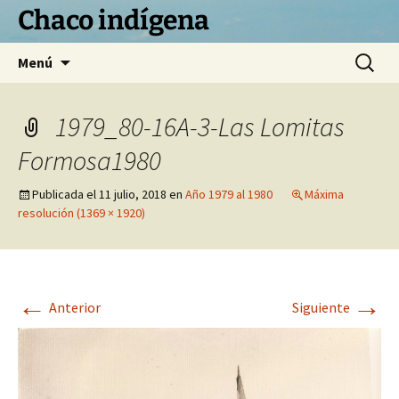
Chaco indígena
Saltar
Buscar:
Menú
al
contenido
1979_80-16A-3-Las Lomitas
Formosa1980
Publicada el
11 julio, 2018
en
Año 1979 al 1980
Máxima
resolución (1369 × 1920)
←
→
Anterior
Siguiente