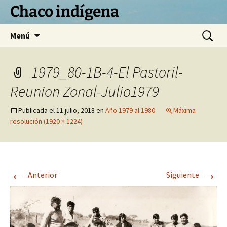
Chaco indígena
Saltar
Buscar:
Menú
al
contenido
1979_80-1B-4-El Pastoril-
Reunion Zonal-Julio1979
Publicada el
11 julio, 2018
en
Año 1979 al 1980
Máxima
resolución (1920 × 1224)
←
→
Anterior
Siguiente