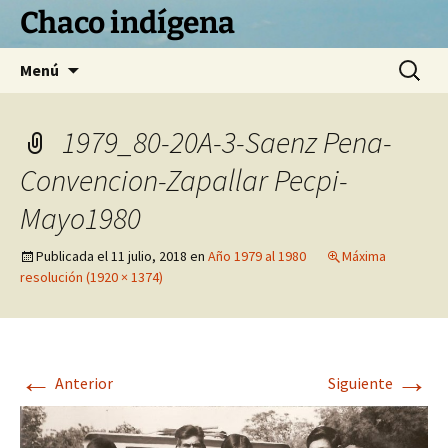
Chaco indígena
Saltar
Buscar:
Menú
al
contenido
1979_80-20A-3-Saenz Pena-
Convencion-Zapallar Pecpi-
Mayo1980
Publicada el
11 julio, 2018
en
Año 1979 al 1980
Máxima
resolución (1920 × 1374)
←
→
Anterior
Siguiente