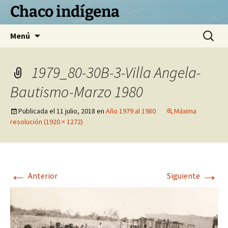
Chaco indígena
Saltar
Buscar:
Menú
al
contenido
1979_80-30B-3-Villa Angela-
Bautismo-Marzo 1980
Publicada el
11 julio, 2018
en
Año 1979 al 1980
Máxima
resolución (1920 × 1272)
←
→
Anterior
Siguiente