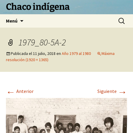
Chaco indígena
Saltar
Buscar:
Menú
al
contenido
1979_80-5A-2
Publicada el
11 julio, 2018
en
Año 1979 al 1980
Máxima
resolución (1920 × 1365)
←
→
Anterior
Siguiente