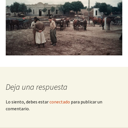
Deja una respuesta
Lo siento, debes estar
conectado
para publicar un
comentario.