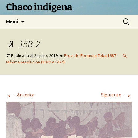
Chaco indígena
Saltar
Buscar:
Menú
al
contenido
15B-2
Publicada el
24 julio, 2019
en
Prov. de Formosa Toba 1987
Máxima resolución (1920 × 1434)
←
→
Anterior
Siguiente