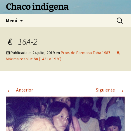
Chaco indígena
Saltar
Buscar:
Menú
al
contenido
16A-2
Publicada el
24 julio, 2019
en
Prov. de Formosa Toba 1987
Máxima resolución (1421 × 1920)
←
→
Anterior
Siguiente