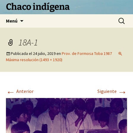
Chaco indígena
Saltar
Buscar:
Menú
al
contenido
18A-1
Publicada el
24 julio, 2019
en
Prov. de Formosa Toba 1987
Máxima resolución (1493 × 1920)
←
→
Anterior
Siguiente