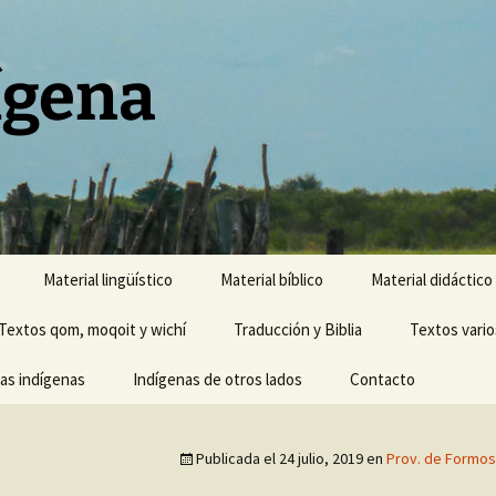
ígena
Material lingüístico
Material bíblico
Material didáctico
Textos qom, moqoit y wichí
Traducción y Biblia
Textos vario
cas indígenas
Indígenas de otros lados
Contacto
Publicada el
24 julio, 2019
en
Prov. de Formos