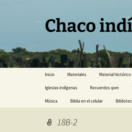
Chaco ind
Saltar
Inicio
Materiales
Material histórico
al
contenido
Iglesias indígenas
Recuerdos qom
Música
Biblia en el celular
Bibliote
18B-2