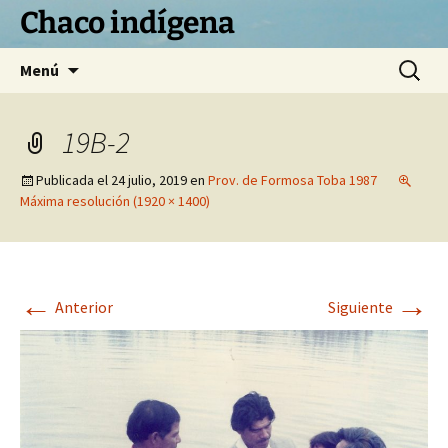
Chaco indígena
Saltar
Buscar:
Menú
al
contenido
19B-2
Publicada el
24 julio, 2019
en
Prov. de Formosa Toba 1987
Máxima resolución (1920 × 1400)
←
→
Anterior
Siguiente