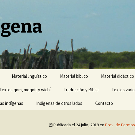
ígena
Material lingüístico
Material bíblico
Material didáctico
Textos qom, moqoit y wichí
Traducción y Biblia
Textos vario
cas indígenas
Indígenas de otros lados
Contacto
Publicada el
24 julio, 2019
en
Prov. de Formos