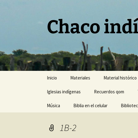
Chaco ind
Saltar
Inicio
Materiales
Material histórico
al
contenido
Iglesias indígenas
Recuerdos qom
Música
Biblia en el celular
Bibliote
1B-2