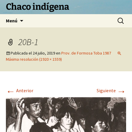
Chaco indígena
Saltar
Buscar:
Menú
al
contenido
20B-1
Publicada el
24 julio, 2019
en
Prov. de Formosa Toba 1987
Máxima resolución (1920 × 1559)
←
→
Anterior
Siguiente