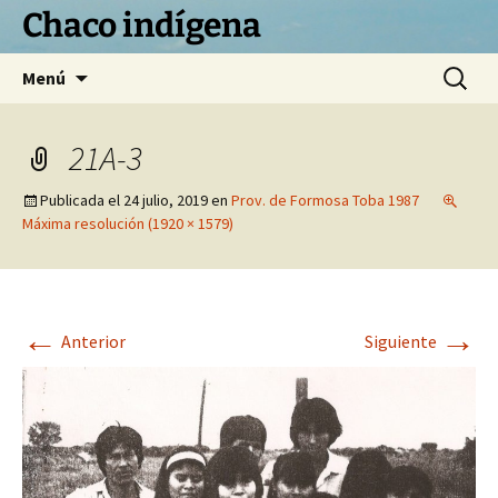
Chaco indígena
Saltar
Buscar:
Menú
al
contenido
21A-3
Publicada el
24 julio, 2019
en
Prov. de Formosa Toba 1987
Máxima resolución (1920 × 1579)
←
→
Anterior
Siguiente