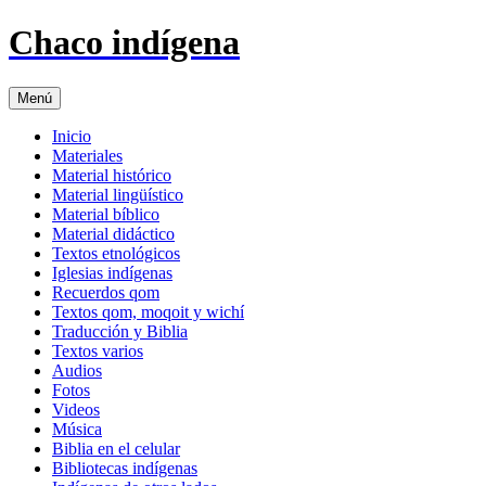
Chaco indígena
Saltar
Menú
al
contenido
Inicio
Materiales
Material histórico
Material lingüístico
Material bíblico
Material didáctico
Textos etnológicos
Iglesias indígenas
Recuerdos qom
Textos qom, moqoit y wichí
Traducción y Biblia
Textos varios
Audios
Fotos
Videos
Música
Biblia en el celular
Bibliotecas indígenas