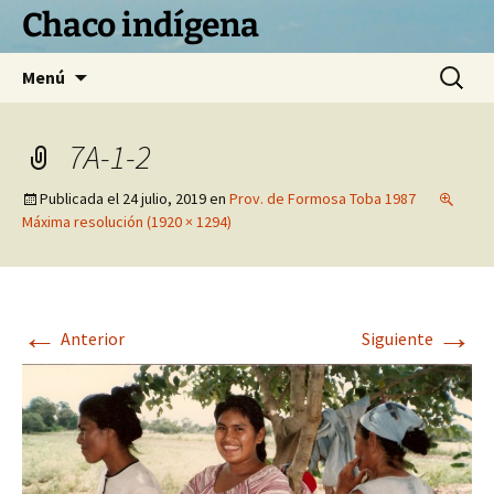
Chaco indígena
Saltar
Buscar:
Menú
al
contenido
7A-1-2
Publicada el
24 julio, 2019
en
Prov. de Formosa Toba 1987
Máxima resolución (1920 × 1294)
←
→
Anterior
Siguiente