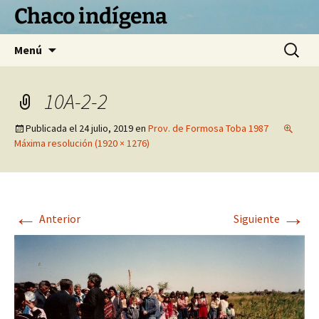
Chaco indígena
Saltar
Buscar:
Menú
al
contenido
10A-2-2
Publicada el
24 julio, 2019
en
Prov. de Formosa Toba 1987
Máxima resolución (1920 × 1276)
←
→
Anterior
Siguiente