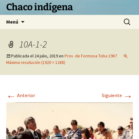
Chaco indígena
Saltar
Buscar:
Menú
al
contenido
10A-1-2
Publicada el
24 julio, 2019
en
Prov. de Formosa Toba 1987
Máxima resolución (1920 × 1288)
←
→
Anterior
Siguiente