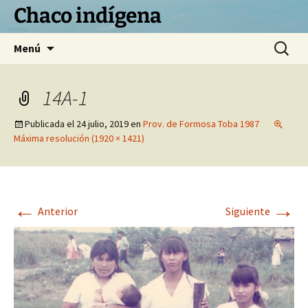
Chaco indígena
Saltar
Buscar:
Menú
al
contenido
14A-1
Publicada el
24 julio, 2019
en
Prov. de Formosa Toba 1987
Máxima resolución (1920 × 1421)
←
→
Anterior
Siguiente