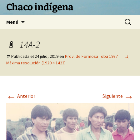
Chaco indígena
Saltar
Buscar:
Menú
al
contenido
14A-2
Publicada el
24 julio, 2019
en
Prov. de Formosa Toba 1987
Máxima resolución (1920 × 1423)
←
→
Anterior
Siguiente