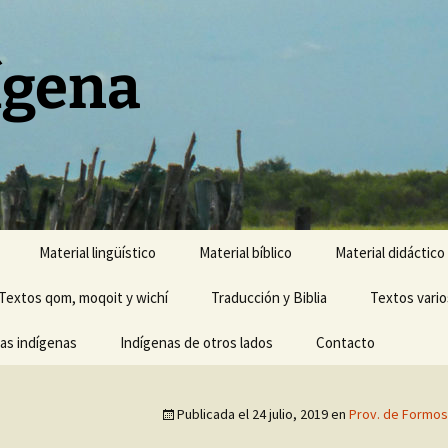
ígena
Material lingüístico
Material bíblico
Material didáctico
Textos qom, moqoit y wichí
Traducción y Biblia
Textos vario
cas indígenas
Indígenas de otros lados
Contacto
Publicada el
24 julio, 2019
en
Prov. de Formos