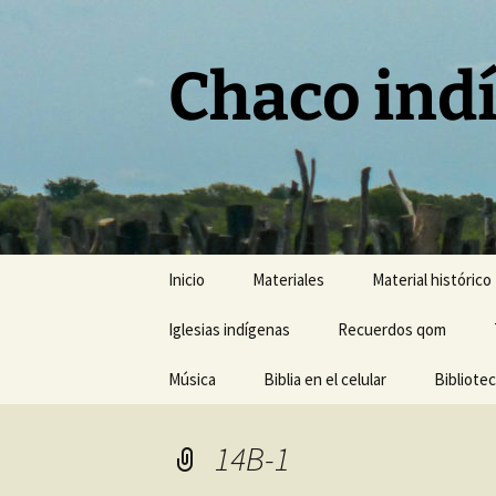
Chaco ind
Saltar
Inicio
Materiales
Material histórico
al
contenido
Iglesias indígenas
Recuerdos qom
Música
Biblia en el celular
Bibliote
14B-1