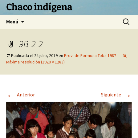
Chaco indígena
Saltar
Buscar:
Menú
al
contenido
9B-2-2
Publicada el
24 julio, 2019
en
Prov. de Formosa Toba 1987
Máxima resolución (1920 × 1283)
←
→
Anterior
Siguiente